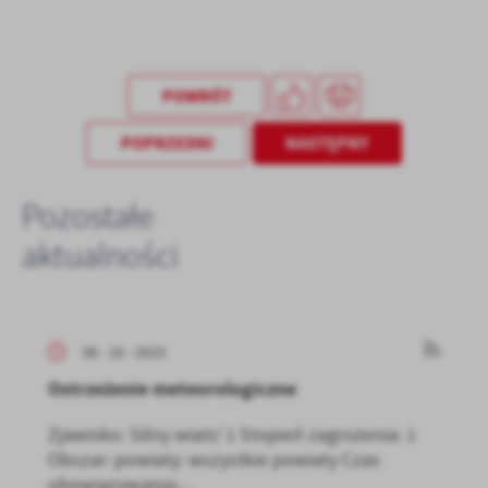
POWRÓT
POPRZEDNI
NASTĘPNY
Pozostałe
aktualności
06 - 10 - 2023
Ostrzeżenie meteorologiczne
Zjawisko: Silny wiatr/ 1 Stopień zagrożenia: 1
Obszar: powiaty: wszystkie powiaty Czas
obowiązywania:...