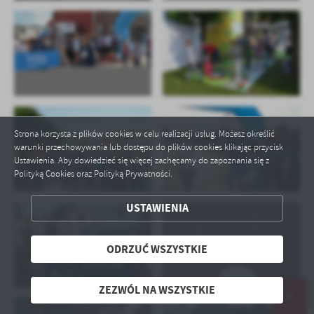
ZAPISZ WYBRANE
Strona korzysta z plików cookies w celu realizacji usług. Możesz określić
warunki przechowywania lub dostępu do plików cookies klikając przycisk
ODRZUĆ WSZYSTKIE
Ustawienia. Aby dowiedzieć się więcej zachęcamy do zapoznania się z
Polityką Cookies oraz Polityką Prywatności.
ZEZWÓL NA WSZYSTKIE
USTAWIENIA
ODRZUĆ WSZYSTKIE
ZEZWÓL NA WSZYSTKIE