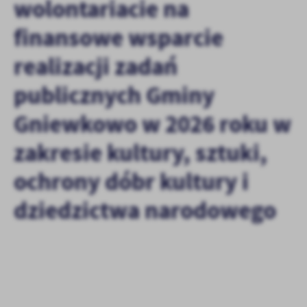
wolontariacie na
Firmy te działają w charakterze pośredników prezentujących nasze
treści w postaci wiadomości, ofert, komunikatów mediów
finansowe wsparcie
społecznościowych.
realizacji zadań
publicznych Gminy
Gniewkowo w 2026 roku w
zakresie kultury, sztuki,
ochrony dóbr kultury i
dziedzictwa narodowego