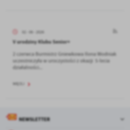
02 - 06 - 2026
V urodziny Klubu Senior+
2 czerwca Burmistrz Gniewkowa Ilona Wodniak
uczestniczyła w uroczystości z okazji 5-lecia
działalności...
WIĘCEJ
NEWSLETTER