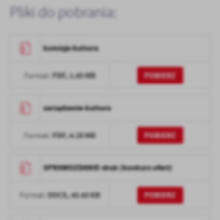
Pliki do pobrania:
komisje-kultura
PDF,
1.65 MB
POBIERZ
Format:
zarządzenie-kultura
PDF,
4.28 MB
POBIERZ
Format:
SPRAWOZDANIE-druk (konkurs ofert)
DOCX,
45.65 KB
POBIERZ
Format: