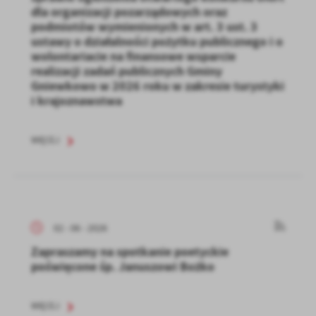
dla organizacji pozarządowych oraz
podmiotów wymienionych w art. 3 ust. 3
ustawy o działalności pożytku publicznego i o
wolontariacie na finansowe wsparcie
realizacji zadań publicznych Gminy
Gniewkowo w 2026 roku w zakresie turystyki
i krajoznawstwa
WIĘCEJ
02 - 06 - 2026
Zapraszamy na spotkanie poetyckie
poświęcone śp. Januszowi Bożko
WIĘCEJ