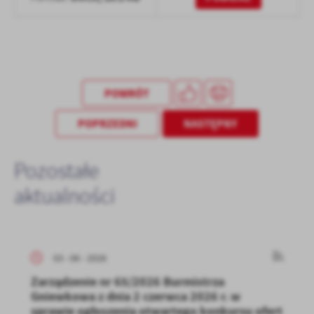
POWRÓT
POPRZEDNI
NASTĘPNY
Pozostałe
aktualności
03 - 06 - 2026
Zarządzenie nr 65/2026 Burmistrza
Gniewkowa z dnia 2 czerwca 2026 r. w
sprawie ogłoszenia otwartego konkursu ofert