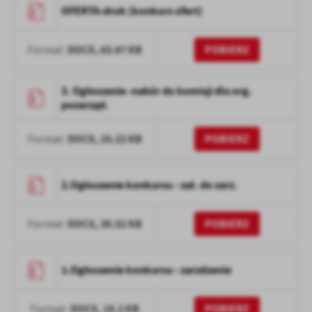
OFERTA-druk (konkurs ofert)
DOCX,
63.67 KB
POBIERZ
Format:
3. Ogłoszenie -nabór do komisji dla org.
pozarząd.
DOCX,
25.22 KB
POBIERZ
Format:
2.Ogłoszenie konkursu - zał. do zarz.
DOCX,
30.52 KB
POBIERZ
Format:
1.Ogłoszenie konkursu - zarzdzenie
DOCX,
18.2 KB
POBIERZ
Format: